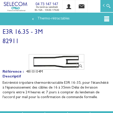
SELECOM
Matériels de réseaux électriques basse tension et mo
Thermo-rétractables
Aller
au
E3R 16.35 - 3M
contenu
principal
82911
Référence :
4810104M
Descriptif
Extrémité tripolaire thermorétractable E3R 16-35, pour l'étanchéité
à l'épanouissement des câbles de 16 à 35mm Délai de livraison
compris entre 24 heures et 7 jours à compter du lendemain de
l'accord par mail pour la confirmation de commande formelle.