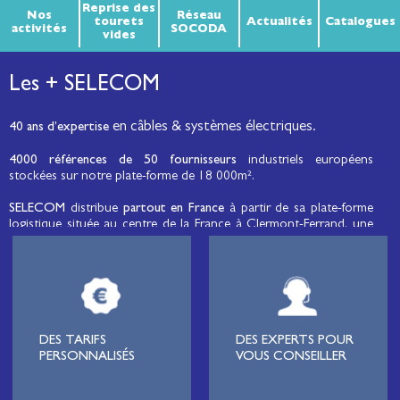
Reprise des
Nos
Réseau
tourets
Actualités
Catalogues
activités
SOCODA
vides
Les + SELECOM
en câbles & systèmes électriques.
40 ans d’expertise
4000 références de 50 fournisseurs
industriels européens
stockées sur notre plate-forme de 18 000m².
SELECOM
distribue
partout en France
à partir de sa plate-forme
logistique située au centre de la France à Clermont-Ferrand, une
large gamme de fils et câbles d’énergie et de communication, de
câbles de réseaux et matériels de raccordement, de matériel
électrique
moyenne tension et basse tension
, de matériel
d’éclairage public et d'éco-mobilité destinée aux professionnels de
l’électricité.
Lignard
, monteur de réseaux électriques, installateur électrique,
DES TARIFS
DES EXPERTS POUR
tableautier, collectivité, municipalité, exploitation agricole,
PERSONNALISÉS
VOUS CONSEILLER
exploitant de carrière, cimenterie, centre de loisirs
(camping,
hôtellerie de plein-air
, parc d’attraction, station de ski, club de