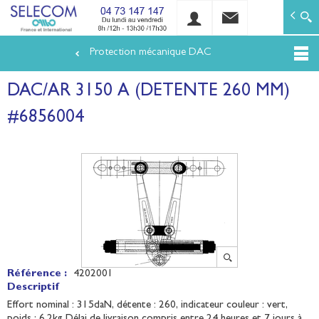
SELECOM
Matériels de réseaux électriques basse tension et mo
Protection mécanique DAC
Aller
au
DAC/AR 3150 A (DETENTE 260 MM)
contenu
principal
#6856004
Référence :
4202001
Descriptif
Effort nominal : 315daN, détente : 260, indicateur couleur : vert,