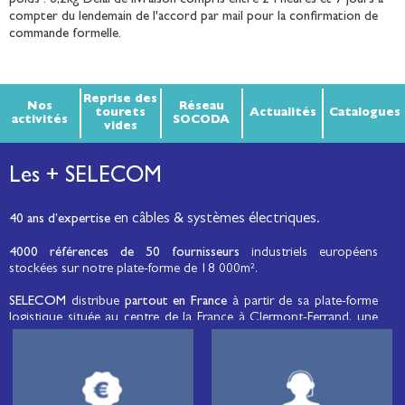
poids : 6,2kg Délai de livraison compris entre 24 heures et 7 jours à
compter du lendemain de l'accord par mail pour la confirmation de
commande formelle.
Reprise des
Nos
Réseau
tourets
Actualités
Catalogues
activités
SOCODA
vides
Les + SELECOM
en câbles & systèmes électriques.
40 ans d’expertise
4000 références de 50 fournisseurs
industriels européens
stockées sur notre plate-forme de 18 000m².
SELECOM
distribue
partout en France
à partir de sa plate-forme
logistique située au centre de la France à Clermont-Ferrand, une
large gamme de fils et câbles d’énergie et de communication, de
câbles de réseaux et matériels de raccordement, de matériel
électrique
moyenne tension et basse tension
, de matériel
d’éclairage public et d'éco-mobilité destinée aux professionnels de
l’électricité.