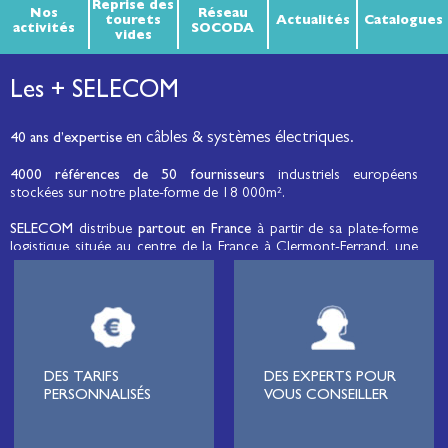
Reprise des
Nos
Réseau
tourets
Actualités
Catalogues
activités
SOCODA
vides
Les + SELECOM
en câbles & systèmes électriques.
40 ans d’expertise
4000 références de 50 fournisseurs
industriels européens
stockées sur notre plate-forme de 18 000m².
SELECOM
distribue
partout en France
à partir de sa plate-forme
logistique située au centre de la France à Clermont-Ferrand, une
large gamme de fils et câbles d’énergie et de communication, de
câbles de réseaux et matériels de raccordement, de matériel
électrique
moyenne tension et basse tension
, de matériel
d’éclairage public et d'éco-mobilité destinée aux professionnels de
l’électricité.
Lignard
, monteur de réseaux électriques, installateur électrique,
DES TARIFS
DES EXPERTS POUR
tableautier, collectivité, municipalité, exploitation agricole,
PERSONNALISÉS
VOUS CONSEILLER
exploitant de carrière, cimenterie, centre de loisirs
(camping,
hôtellerie de plein-air
, parc d’attraction, station de ski, club de
golf…), commune, mairie, collectivité locale, syndicat