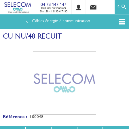
SELECOM
Matériels de réseaux électriques basse tension et mo
Câbles énergie / communication
Aller
au
CU NU/48 RECUIT
contenu
principal
Référence :
100048