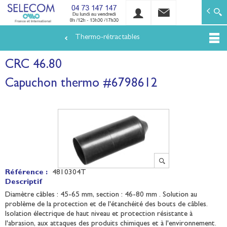
SELECOM
Matériels de réseaux électriques basse tension et mo
Thermo-rétractables
Aller
au
CRC 46.80
contenu
principal
Capuchon thermo #6798612
Référence :
4810304T
Descriptif
Diamètre câbles : 45-65 mm, section : 46-80 mm . Solution au
problème de la protection et de l'étanchéité des bouts de câbles.
Isolation électrique de haut niveau et protection résistante à
l'abrasion, aux attaques des produits chimiques et à l'environnement.