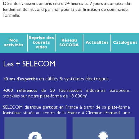
Délai de livraison compris entre 24 heures et 7 jours à compter du
lendemain de l'accord par mail pour la confirmation de commande
formelle.
Reprise des
Nos
Réseau
tourets
Actualités
Catalogues
activités
SOCODA
vides
Les + SELECOM
en câbles & systèmes électriques.
40 ans d’expertise
4000 références de 50 fournisseurs
industriels européens
stockées sur notre plate-forme de 18 000m².
SELECOM
distribue
partout en France
à partir de sa plate-forme
logistique située au centre de la France à Clermont-Ferrand, une
large gamme de fils et câbles d’énergie et de communication, de
câbles de réseaux et matériels de raccordement, de matériel
électrique
moyenne tension et basse tension
, de matériel
d’éclairage public et d'éco-mobilité destinée aux professionnels de