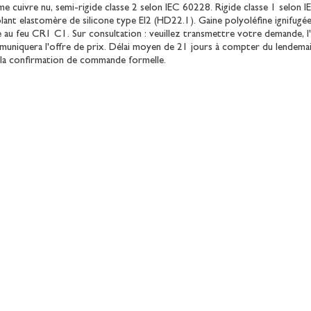
e cuivre nu, semi-rigide classe 2 selon IEC 60228. Rigide classe 1 selon
olant elastomère de silicone type EI2 (HD22.1). Gaine polyoléfine ignifugé
e au feu CR1 C1. Sur consultation : veuillez transmettre votre demande,
uniquera l'offre de prix. Délai moyen de 21 jours à compter du lendemai
 la confirmation de commande formelle.