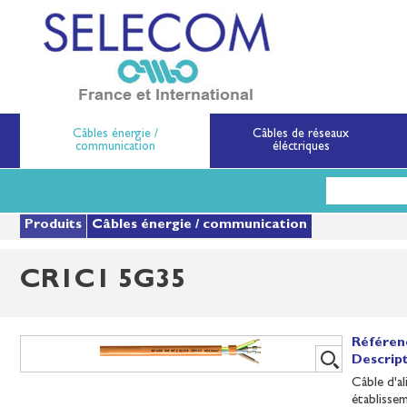
SELECOM
Matériels de réseau
Câbles énergie /
Câbles de réseaux
communication
éléctriques
Aller
au
contenu
principal
Produits
Câbles énergie / communication
CR1C1 5G35
Référen
Descript
Câble d'a
établissem