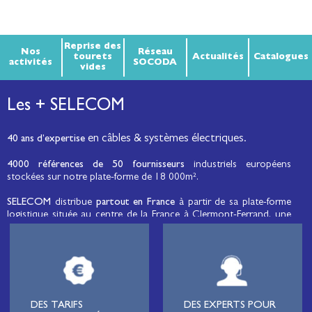
Reprise des
Nos
Réseau
tourets
Actualités
Catalogues
activités
SOCODA
vides
Les + SELECOM
en câbles & systèmes électriques.
40 ans d’expertise
4000 références de 50 fournisseurs
industriels européens
stockées sur notre plate-forme de 18 000m².
SELECOM
distribue
partout en France
à partir de sa plate-forme
logistique située au centre de la France à Clermont-Ferrand, une
large gamme de fils et câbles d’énergie et de communication, de
câbles de réseaux et matériels de raccordement, de matériel
électrique
moyenne tension et basse tension
, de matériel
d’éclairage public et d'éco-mobilité destinée aux professionnels de
l’électricité.
Lignard
, monteur de réseaux électriques, installateur électrique,
DES TARIFS
DES EXPERTS POUR