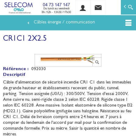
SELECOM
Matériels de réseaux électriques basse tension et mo
Câbles énergie / communication
Aller
au
CR1C1 2X2.5
contenu
principal
Référence :
092030
Descriptif
Câble d'alimentation de sécurité incendie CR1 C1 dans les immeubles
de grande hauteur et établissements recevant du public, tunnel,
parking. Tension assignée (U0/U) : 300/500V, Tension d'essai 2000V,
Ame cuivre nu, semi-rigide classe 2 selon IEC 60228. Rigide classe 1
selon IEC 60228. Ame massive. Isolant elastomère de silicone type EI2
(HD22.1). Gaine polyoléfine ignifugée sans halogène. Résistance au feu
CR1 C1. Délai de livraison compris entre 24 heures et 7 jours à
compter du lendemain de l'accord par mail pour la confirmation de
commande formelle. Prix au mètre. Saisir la quantité en nombre de
mètres.