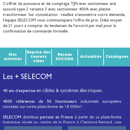
Coffret de puissance et de comptage TJN avec sectionneur aval
associé type 2 variante 3 avec sectionneur 400A avec platine
transformeur. Sur consultation : veuillez transmettre votre demande,
l'équipe SELECOM vous communiquera l'offre de prix. Délai moyen
de 21 jours à compter du lendemain de l'accord par mail pour la
confirmation de commande formelle.
Reprise des
Nos
Réseau
tourets
Actualités
Catalogues
activités
SOCODA
vides
Les + SELECOM
en câbles & systèmes électriques.
40 ans d’expertise
4000 références de 50 fournisseurs
industriels européens
stockées sur notre plate-forme de 18 000m².
SELECOM
distribue
partout en France
à partir de sa plate-forme
logistique située au centre de la France à Clermont-Ferrand, une
large gamme de fils et câbles d’énergie et de communication, de