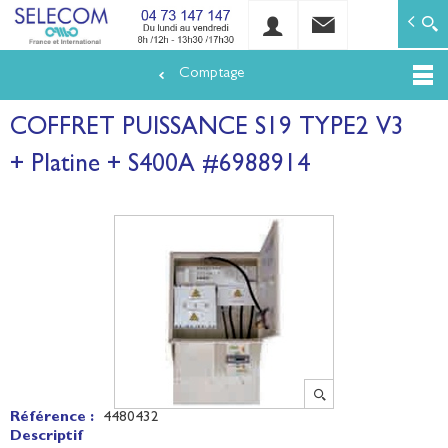
SELECOM
Matériels de réseaux électriques basse tension et mo
Comptage
Aller
au
COFFRET PUISSANCE S19 TYPE2 V3
contenu
principal
+ Platine + S400A #6988914
Référence :
4480432
Descriptif