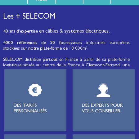
Les + SELECOM
en câbles & systèmes électriques.
40 ans d’expertise
4000 références de 50 fournisseurs
industriels européens
stockées sur notre plate-forme de 18 000m².
SELECOM
distribue
partout en France
à partir de sa plate-forme
logistique située au centre de la France à Clermont-Ferrand, une
large gamme de fils et câbles d’énergie et de communication, de
câbles de réseaux et matériels de raccordement, de matériel
électrique
moyenne tension et basse tension
, de matériel
d’éclairage public et d'éco-mobilité destinée aux professionnels de
l’électricité.
Lignard
, monteur de réseaux électriques, installateur électrique,
DES TARIFS
DES EXPERTS POUR
tableautier, collectivité, municipalité, exploitation agricole,
PERSONNALISÉS
VOUS CONSEILLER
exploitant de carrière, cimenterie, centre de loisirs
(camping,
hôtellerie de plein-air
, parc d’attraction, station de ski, club de
golf…), commune, mairie, collectivité locale, syndicat
d’électrification, site industriel, scierie, site logistique, station de
pompage, intégrateur pour l’industrie, centre de formation,