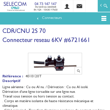
SELECOM
Matériels de réseaux électriques basse tension et mo
Connecteurs
Aller
au
CDR/CNU 2S 70
contenu
principal
Connecteur reseau 6KV #6721661
Référence :
4010120T
Descriptif
Ligne aérienne : Cu ou Al nu. / Dérivation : Cu ou Al isolé.
Dérivation d'une ligne torsadée sur une ligne nue.
Travail sous tension ou hors tension au contact.
. Corps en matière isolante de haute résistance mécanique et
climatique.