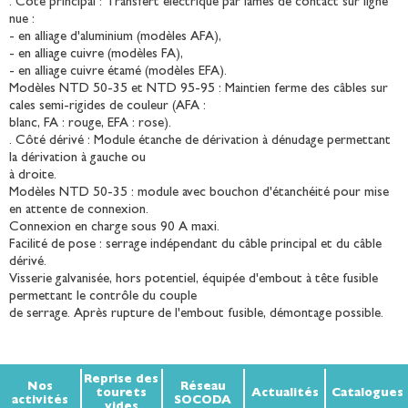
. Côté principal : Transfert électrique par lames de contact sur ligne
nue :
- en alliage d'aluminium (modèles AFA),
- en alliage cuivre (modèles FA),
- en alliage cuivre étamé (modèles EFA).
Modèles NTD 50-35 et NTD 95-95 : Maintien ferme des câbles sur
cales semi-rigides de couleur (AFA :
blanc, FA : rouge, EFA : rose).
. Côté dérivé : Module étanche de dérivation à dénudage permettant
la dérivation à gauche ou
à droite.
Modèles NTD 50-35 : module avec bouchon d'étanchéité pour mise
en attente de connexion.
Connexion en charge sous 90 A maxi.
Facilité de pose : serrage indépendant du câble principal et du câble
dérivé.
Visserie galvanisée, hors potentiel, équipée d'embout à tête fusible
permettant le contrôle du couple
de serrage. Après rupture de l'embout fusible, démontage possible.
Reprise des
Nos
Réseau
tourets
Actualités
Catalogues
activités
SOCODA
vides