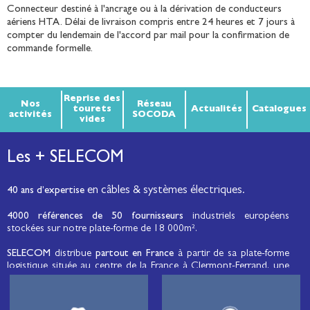
Connecteur destiné à l'ancrage ou à la dérivation de conducteurs
aériens HTA. Délai de livraison compris entre 24 heures et 7 jours à
compter du lendemain de l'accord par mail pour la confirmation de
commande formelle.
Reprise des
Nos
Réseau
tourets
Actualités
Catalogues
activités
SOCODA
vides
Les + SELECOM
en câbles & systèmes électriques.
40 ans d’expertise
4000 références de 50 fournisseurs
industriels européens
stockées sur notre plate-forme de 18 000m².
SELECOM
distribue
partout en France
à partir de sa plate-forme
logistique située au centre de la France à Clermont-Ferrand, une
large gamme de fils et câbles d’énergie et de communication, de
câbles de réseaux et matériels de raccordement, de matériel
électrique
moyenne tension et basse tension
, de matériel