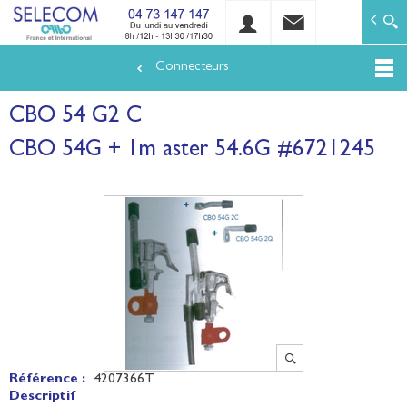
SELECOM
Matériels de réseaux électriques basse tension et mo
Connecteurs
Aller
au
CBO 54 G2 C
contenu
principal
CBO 54G + 1m aster 54.6G #6721245
Référence :
4207366T
Descriptif