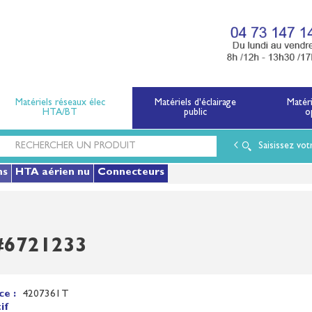
x électriques basse tension et moyenne tension.
Matériels réseaux élec
Matériels d'éclairage
Matér
HTA/BT
public
o
Saisissez vot
ns
HTA aérien nu
Connecteurs
#6721233
ce :
4207361T
if