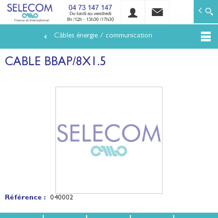
SELECOM
Matériels de réseaux électriques basse tension et mo
Câbles énergie / communication
Aller
au
CABLE BBAP/8X1.5
contenu
principal
Référence :
040002