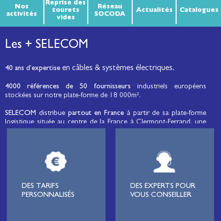
Reprise des
Nos
Réseau
tourets
Actualités
Catalogues
activités
SOCODA
vides
Les + SELECOM
en câbles & systèmes électriques.
40 ans d’expertise
4000 références de 50 fournisseurs
industriels européens
stockées sur notre plate-forme de 18 000m².
SELECOM
distribue
partout en France
à partir de sa plate-forme
logistique située au centre de la France à Clermont-Ferrand, une
large gamme de fils et câbles d’énergie et de communication, de
câbles de réseaux et matériels de raccordement, de matériel
électrique
moyenne tension et basse tension
, de matériel
d’éclairage public et d'éco-mobilité destinée aux professionnels de
l’électricité.
Lignard
, monteur de réseaux électriques, installateur électrique,
DES TARIFS
DES EXPERTS POUR
tableautier, collectivité, municipalité, exploitation agricole,
PERSONNALISÉS
VOUS CONSEILLER
exploitant de carrière, cimenterie, centre de loisirs
(camping,
hôtellerie de plein-air
, parc d’attraction, station de ski, club de
golf…), commune, mairie, collectivité locale, syndicat