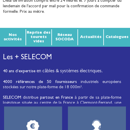
Délai de livraison compris entre 24 heures et 7 jours à compter du
lendemain de l'accord par mail pour la confirmation de commande
formelle. Prix au mètre.
Reprise des
Nos
Réseau
tourets
Actualités
Catalogues
activités
SOCODA
vides
Les + SELECOM
en câbles & systèmes électriques.
40 ans d’expertise
4000 références de 50 fournisseurs
industriels européens
stockées sur notre plate-forme de 18 000m².
SELECOM
distribue
partout en France
à partir de sa plate-forme
logistique située au centre de la France à Clermont-Ferrand, une
large gamme de fils et câbles d’énergie et de communication, de
câbles de réseaux et matériels de raccordement, de matériel
électrique
moyenne tension et basse tension
, de matériel
d’éclairage public et d'éco-mobilité destinée aux professionnels de
l’électricité.