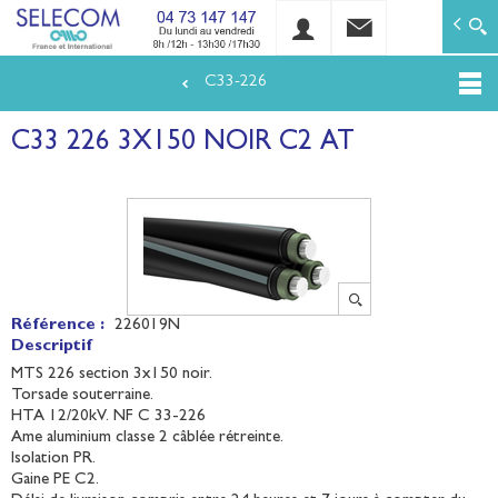
SELECOM
Matériels de réseaux électriques basse tension et mo
C33-226
Aller
au
C33 226 3X150 NOIR C2 AT
contenu
principal
Référence :
226019N
Descriptif
MTS 226 section 3x150 noir.
Torsade souterraine.
HTA 12/20kV. NF C 33-226
Ame aluminium classe 2 câblée rétreinte.
Isolation PR.
Gaine PE C2.