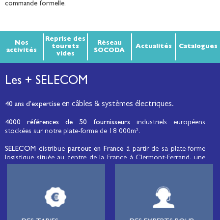
commande formelle.
Reprise des
Nos
Réseau
tourets
Actualités
Catalogues
activités
SOCODA
vides
Les + SELECOM
en câbles & systèmes électriques.
40 ans d’expertise
4000 références de 50 fournisseurs
industriels européens
stockées sur notre plate-forme de 18 000m².
SELECOM
distribue
partout en France
à partir de sa plate-forme
logistique située au centre de la France à Clermont-Ferrand, une
large gamme de fils et câbles d’énergie et de communication, de
câbles de réseaux et matériels de raccordement, de matériel
électrique
moyenne tension et basse tension
, de matériel
d’éclairage public et d'éco-mobilité destinée aux professionnels de
l’électricité.