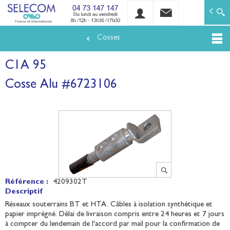
SELECOM
Matériels de réseaux électriques basse tension et mo
Cosses
Aller
au
C1A 95
contenu
principal
Cosse Alu #6723106
Référence :
4209302T
Descriptif
Réseaux souterrains BT et HTA. Câbles à isolation synthétique et
papier imprégné. Délai de livraison compris entre 24 heures et 7 jours
à compter du lendemain de l'accord par mail pour la confirmation de