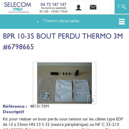
SELECOM
Matériels de réseaux électriques basse tension et mo
Thermo-rétractables
Aller
au
BPR 10-35 BOUT PERDU THERMO 3M
contenu
principal
#6798665
Référence :
4810170M
Descriptif
Kit pour réaliser un bout perdu sous tension sur les câbles type EDF
de 10 à 35mm HN 33 S 32 (neutre périphérique) ou NF C 33-210