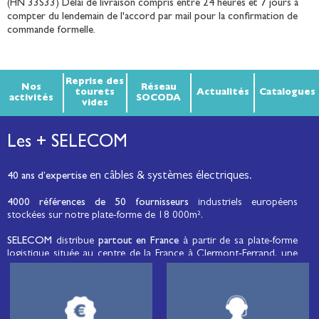
(HN 33S33) Délai de livraison compris entre 24 heures et 7 jours à
compter du lendemain de l'accord par mail pour la confirmation de
commande formelle.
Reprise des
Nos
Réseau
tourets
Actualités
Catalogues
activités
SOCODA
vides
Les + SELECOM
en câbles & systèmes électriques.
40 ans d’expertise
4000 références de 50 fournisseurs
industriels européens
stockées sur notre plate-forme de 18 000m².
SELECOM
distribue
partout en France
à partir de sa plate-forme
logistique située au centre de la France à Clermont-Ferrand, une
large gamme de fils et câbles d’énergie et de communication, de
câbles de réseaux et matériels de raccordement, de matériel
électrique
moyenne tension et basse tension
, de matériel
d’éclairage public et d'éco-mobilité destinée aux professionnels de
l’électricité.