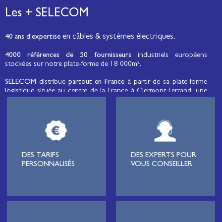
Les + SELECOM
en câbles & systèmes électriques.
40 ans d’expertise
4000 références de 50 fournisseurs
industriels européens
stockées sur notre plate-forme de 18 000m².
SELECOM
distribue
partout en France
à partir de sa plate-forme
logistique située au centre de la France à Clermont-Ferrand, une
large gamme de fils et câbles d’énergie et de communication, de
câbles de réseaux et matériels de raccordement, de matériel
électrique
moyenne tension et basse tension
, de matériel
d’éclairage public et d'éco-mobilité destinée aux professionnels de
l’électricité.
Lignard
, monteur de réseaux électriques, installateur électrique,
DES TARIFS
DES EXPERTS POUR
tableautier, collectivité, municipalité, exploitation agricole,
PERSONNALISÉS
VOUS CONSEILLER
exploitant de carrière, cimenterie, centre de loisirs
(camping,
hôtellerie de plein-air
, parc d’attraction, station de ski, club de
golf…), commune, mairie, collectivité locale, syndicat
d’électrification, site industriel, scierie, site logistique, station de
pompage, intégrateur pour l’industrie, centre de formation,
distributeur généraliste ou spécialiste de la maintenance, tous