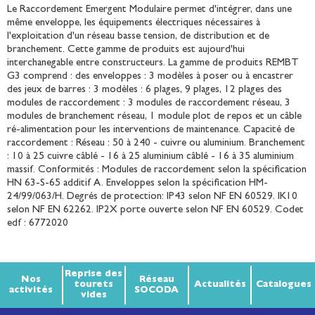
Le Raccordement Emergent Modulaire permet d'intégrer, dans une
même enveloppe, les équipements électriques nécessaires à
l'exploitation d'un réseau basse tension, de distribution et de
branchement. Cette gamme de produits est aujourd'hui
interchanegable entre constructeurs. La gamme de produits REMBT
G3 comprend : des enveloppes : 3 modèles à poser ou à encastrer
des jeux de barres : 3 modèles : 6 plages, 9 plages, 12 plages des
modules de raccordement : 3 modules de raccordement réseau, 3
modules de branchement réseau, 1 module plot de repos et un câble
ré-alimentation pour les interventions de maintenance. Capacité de
raccordement : Réseau : 50 à 240 - cuivre ou aluminium. Branchement
: 10 à 25 cuivre câblé - 16 à 25 aluminium câblé - 16 à 35 aluminium
massif. Conformités : Modules de raccordement selon la spécification
HN 63-S-65 additif A. Enveloppes selon la spécification HM-
24/99/063/H. Degrés de protection: IP43 selon NF EN 60529. IK10
selon NF EN 62262. IP2X porte ouverte selon NF EN 60529. Codet
edf : 6772020
Reprise des
Nos
Réseau
tourets
Actualités
Catalogues
activités
SOCODA
vides