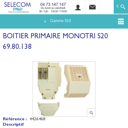
SELECOM
Matériels de réseaux électriques basse tension et mo
Gamme S20
Aller
au
BOITIER PRIMAIRE MONOTRI S20
contenu
principal
69.80.138
Référence :
4426468
Descriptif