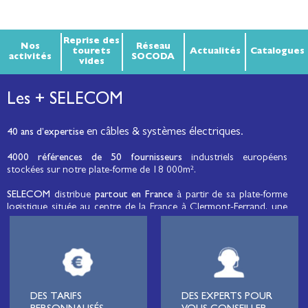
Reprise des
Nos
Réseau
tourets
Actualités
Catalogues
activités
SOCODA
vides
Les + SELECOM
en câbles & systèmes électriques.
40 ans d’expertise
4000 références de 50 fournisseurs
industriels européens
stockées sur notre plate-forme de 18 000m².
SELECOM
distribue
partout en France
à partir de sa plate-forme
logistique située au centre de la France à Clermont-Ferrand, une
large gamme de fils et câbles d’énergie et de communication, de
câbles de réseaux et matériels de raccordement, de matériel
électrique
moyenne tension et basse tension
, de matériel
d’éclairage public et d'éco-mobilité destinée aux professionnels de
l’électricité.
Lignard
, monteur de réseaux électriques, installateur électrique,
DES TARIFS
DES EXPERTS POUR
tableautier, collectivité, municipalité, exploitation agricole,