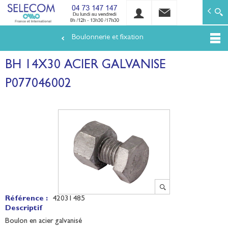
SELECOM
Matériels de réseaux électriques basse tension et mo
Boulonnerie et fixation
Aller
au
BH 14X30 ACIER GALVANISE
contenu
principal
P077046002
Référence :
42031485
Descriptif
Boulon en acier galvanisé