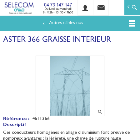
SELECOM
Matériels de réseaux électriques basse tension et mo
Autres câbles nus
Aller
au
ASTER 366 GRAISSE INTERIEUR
contenu
principal
Référence :
4611366
Descriptif
Ces conducteurs homogènes en alliage d'aluminium font preuve de
nombreux avantages : la légèreté, une charge de rupture haute