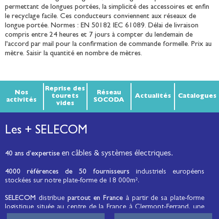
permettant de longues portées, la simplicité des accessoires et enfin
le recyclage facile. Ces conducteurs conviennent aux réseaux de
longue portée. Normes : EN 50182 IEC 61089. Délai de livraison
compris entre 24 heures et 7 jours à compter du lendemain de
l'accord par mail pour la confirmation de commande formelle. Prix au
mètre. Saisir la quantité en nombre de mètres.
Reprise des
Nos
Réseau
tourets
Actualités
Catalogues
activités
SOCODA
vides
Les + SELECOM
en câbles & systèmes électriques.
40 ans d’expertise
4000 références de 50 fournisseurs
industriels européens
stockées sur notre plate-forme de 18 000m².
SELECOM
distribue
partout en France
à partir de sa plate-forme
logistique située au centre de la France à Clermont-Ferrand, une
large gamme de fils et câbles d’énergie et de communication, de