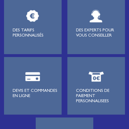
câbles de réseaux et matériels de raccordement, de matériel
électrique
moyenne tension et basse tension
, de matériel
d’éclairage public et d'éco-mobilité destinée aux professionnels de
l’électricité.
Lignard
, monteur de réseaux électriques, installateur électrique,
DES TARIFS
DES EXPERTS POUR
tableautier, collectivité, municipalité, exploitation agricole,
PERSONNALISÉS
VOUS CONSEILLER
exploitant de carrière, cimenterie, centre de loisirs
(camping,
hôtellerie de plein-air
, parc d’attraction, station de ski, club de
golf…), commune, mairie, collectivité locale, syndicat
d’électrification, site industriel, scierie, site logistique, station de
pompage, intégrateur pour l’industrie, centre de formation,
distributeur généraliste ou spécialiste de la maintenance, tous
trouveront dans notre catalogue une sélection de produits
correspondant à leur métier et livrable sous J+1 à J+7 pour nos
produits tenus en stock, dans toute la France y compris sur
chantier. SELECOM, fournisseur de câble électrique et de matériel
DEVIS ET COMMANDES
CONDITIONS DE
électrique, fait partie du réseau
SOCODA
, 1er réseau français de
EN LIGNE
PAIEMENT
distributeurs indépendants pour le Bâtiment et l'Industrie.
PERSONNALISEES
De l’artisan, à la PME en passant par les Grands Comptes, nos
clients nous font confiance car nous savons trouver ensemble des
solutions logistiques ou de services adaptées à leurs besoins
(Atelier de coupe de cable au mètre, préparation de commandes
chantiers,
récupération des tourets vides
…)Un stock et un