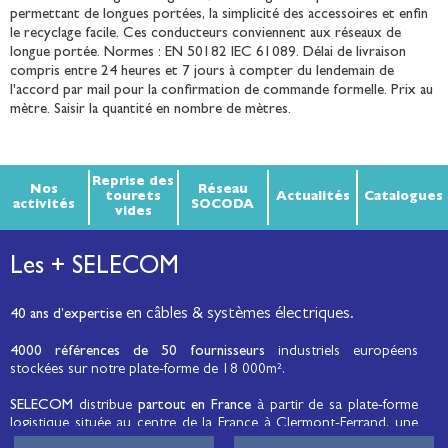
permettant de longues portées, la simplicité des accessoires et enfin
le recyclage facile. Ces conducteurs conviennent aux réseaux de
longue portée. Normes : EN 50182 IEC 61089. Délai de livraison
compris entre 24 heures et 7 jours à compter du lendemain de
l'accord par mail pour la confirmation de commande formelle. Prix au
mètre. Saisir la quantité en nombre de mètres.
Reprise des
Nos
Réseau
tourets
Actualités
Catalogues
activités
SOCODA
vides
Les + SELECOM
en câbles & systèmes électriques.
40 ans d’expertise
4000 références de 50 fournisseurs
industriels européens
stockées sur notre plate-forme de 18 000m².
SELECOM
distribue
partout en France
à partir de sa plate-forme
logistique située au centre de la France à Clermont-Ferrand, une
large gamme de fils et câbles d’énergie et de communication, de