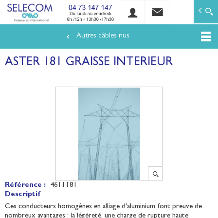
SELECOM
Matériels de réseaux électriques basse tension et mo
Autres câbles nus
Aller
au
ASTER 181 GRAISSE INTERIEUR
contenu
principal
Référence :
4611181
Descriptif
Ces conducteurs homogènes en alliage d'aluminium font preuve de
nombreux avantages : la légèreté, une charge de rupture haute