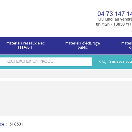
x électriques basse tension et moyenne tension.
Matériels réseaux élec
Matériels d'éclairage
Matér
HTA/BT
public
o
Saisissez vot
ce :
516531