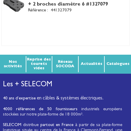
+ 2 broches diamètre 6 #1327079
Référence :
441327079
Reprise des
Nos
Réseau
tourets
Actualités
Catalogues
activités
SOCODA
vides
Les + SELECOM
en câbles & systèmes électriques.
40 ans d’expertise
4000 références de 50 fournisseurs
industriels européens
stockées sur notre plate-forme de 18 000m².
SELECOM
distribue
partout en France
à partir de sa plate-forme
logistique située au centre de la France à Clermont-Ferrand, une