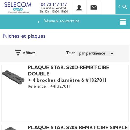
SELECOM
Matériels de réseaux électriques basse tension et mo
Réseaux souterrains
Aller
au
Niches et plaques
contenu
principal
Affinez
Trier
PLAQUE STAB. S20D-REMBT-CIBE
DOUBLE
+ 4 broches diamètre 6 #1327011
Référence :
441327011
PLAQUE STAB. S20S-REMBT-CIBE SIMPLE