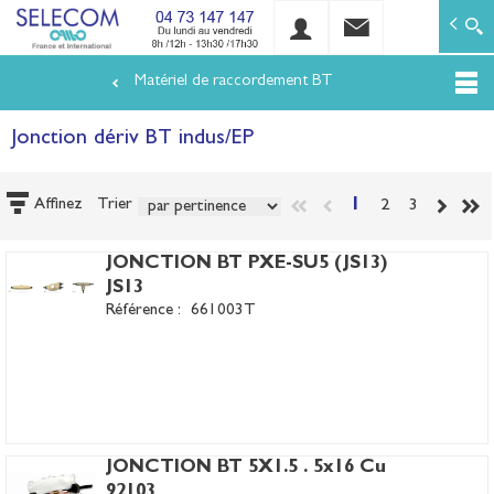
SELECOM
Matériels de réseaux électriques basse tension et mo
Matériel de raccordement BT
Aller
au
Jonction dériv BT indus/EP
contenu
principal
1
2
3
Affinez
Trier
JONCTION BT PXE-SU5 (JS13)
JS13
Référence :
661003T
JONCTION BT 5X1.5 . 5x16 Cu
92103