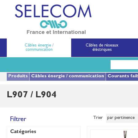
SELECOM
Matériels de réseau
Câbles énergie /
Câbles de réseaux
communication
éléctriques
Aller
au
contenu
principal
Produits
Câbles énergie / communication
Courants fai
L907 / L904
Trier
Filtrer
Catégories