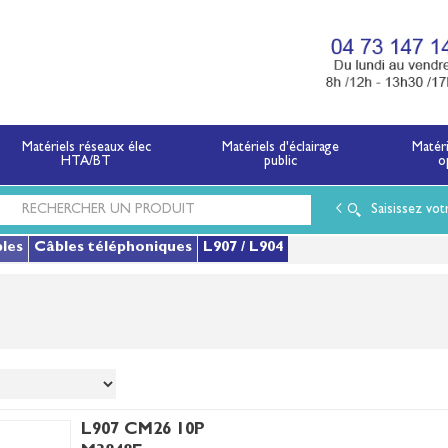
x électriques basse tension et moyenne tension.
Matériels réseaux élec
Matériels d'éclairage
Matér
HTA/BT
public
o
Saisissez vot
bles
Câbles téléphoniques
L907 / L904
L907 CM26 10P