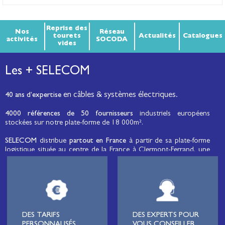
Reprise des
Nos
Réseau
tourets
Actualités
Catalogues
activités
SOCODA
vides
Les + SELECOM
en câbles & systèmes électriques.
40 ans d’expertise
4000 références de 50 fournisseurs
industriels européens
stockées sur notre plate-forme de 18 000m².
SELECOM
distribue
partout en France
à partir de sa plate-forme
logistique située au centre de la France à Clermont-Ferrand, une
large gamme de fils et câbles d’énergie et de communication, de
câbles de réseaux et matériels de raccordement, de matériel
électrique
moyenne tension et basse tension
, de matériel
d’éclairage public et d'éco-mobilité destinée aux professionnels de
l’électricité.
Lignard
, monteur de réseaux électriques, installateur électrique,
DES TARIFS
DES EXPERTS POUR
tableautier, collectivité, municipalité, exploitation agricole,
PERSONNALISÉS
VOUS CONSEILLER