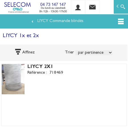
SELECOM
Matériels de réseaux électriques basse tension et mo
LIYCY Commande blindés
Aller
au
LIYCY 1x et 2x
contenu
principal
Affinez
Trier
LIYCY 2X1
Référence :
718469