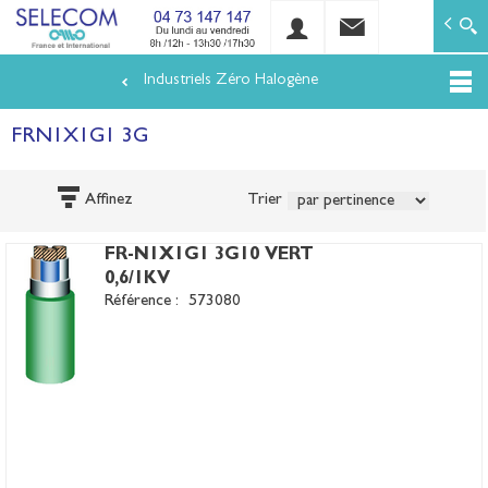
SELECOM
Matériels de réseaux électriques basse tension et mo
Industriels Zéro Halogène
Aller
au
FRN1X1G1 3G
contenu
principal
Affinez
Trier
FR-N1X1G1 3G10 VERT
0,6/1KV
Référence :
573080