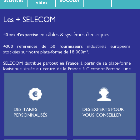
activités
SOCODA
vides
Les + SELECOM
en câbles & systèmes électriques.
40 ans d’expertise
4000 références de 50 fournisseurs
industriels européens
stockées sur notre plate-forme de 18 000m².
SELECOM
distribue
partout en France
à partir de sa plate-forme
logistique située au centre de la France à Clermont-Ferrand, une
large gamme de fils et câbles d’énergie et de communication, de
câbles de réseaux et matériels de raccordement, de matériel
électrique
moyenne tension et basse tension
, de matériel
d’éclairage public et d'éco-mobilité destinée aux professionnels de
l’électricité.
Lignard
, monteur de réseaux électriques, installateur électrique,
DES TARIFS
DES EXPERTS POUR
tableautier, collectivité, municipalité, exploitation agricole,
PERSONNALISÉS
VOUS CONSEILLER
exploitant de carrière, cimenterie, centre de loisirs
(camping,
hôtellerie de plein-air
, parc d’attraction, station de ski, club de
golf…), commune, mairie, collectivité locale, syndicat
d’électrification, site industriel, scierie, site logistique, station de