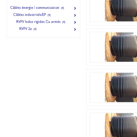
Câbles énergie / communication
(4)
Câbles industriels/EP
(4)
RVFV Indus rigides Cu armés
(4)
RVFV 2x
(4)