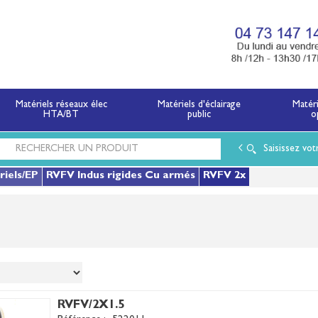
x électriques basse tension et moyenne tension.
Matériels réseaux élec
Matériels d'éclairage
Matér
HTA/BT
public
o
Saisissez vot
riels/EP
RVFV Indus rigides Cu armés
RVFV 2x
RVFV/2X1.5