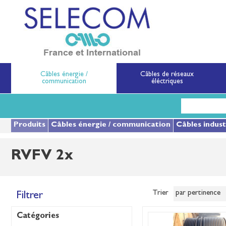
SELECOM
Matériels de réseau
Câbles énergie /
Câbles de réseaux
communication
éléctriques
Aller
au
contenu
principal
Produits
Câbles énergie / communication
Câbles indust
RVFV 2x
Trier
Filtrer
Catégories