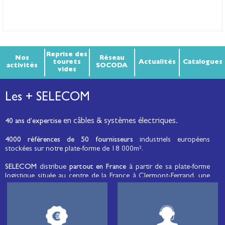
Reprise des
Nos
Réseau
tourets
Actualités
Catalogues
activités
SOCODA
vides
Les + SELECOM
en câbles & systèmes électriques.
40 ans d’expertise
4000 références de 50 fournisseurs
industriels européens
stockées sur notre plate-forme de 18 000m².
SELECOM
distribue
partout en France
à partir de sa plate-forme
logistique située au centre de la France à Clermont-Ferrand, une
large gamme de fils et câbles d’énergie et de communication, de
câbles de réseaux et matériels de raccordement, de matériel
électrique
moyenne tension et basse tension
, de matériel
d’éclairage public et d'éco-mobilité destinée aux professionnels de
l’électricité.