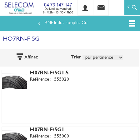
SELECOM
Matériels de réseaux électriques basse tension et mo
RNF Indus souples Cu
Aller
au
HO7RN-F 5G
contenu
principal
Affinez
Trier
H07RN-F/5G1.5
Référence :
555020
H07RN-F/5G1
Référence :
555000