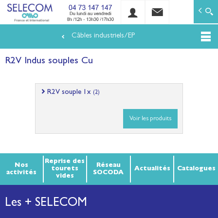
SELECOM
Matériels de réseaux électriques basse tension et mo
Câbles industriels/EP
Aller
au
R2V Indus souples Cu
contenu
principal
R2V souple 1x
(2)
Voir les produits
Reprise des
Nos
Réseau
tourets
Actualités
Catalogues
activités
SOCODA
vides
Les + SELECOM